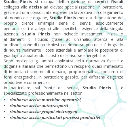
Studio Pincis
si occupa dell’erogazione di
servizi fiscali
collegati alle
accise
ad elevata specializzazione. In particolare,
grazie ad una consolidata esperienza lavorativa in collegamento
al mondo delle dogane,
Studio Pincis
mette a disposizione del
proprio cliente un’ampia serie di servizi assolutamente
personalizzati e adeguati alle specifiche esigenze della singola
azienda.
Studio Pincis
non richiede investimenti iniziali o
affidamenti di fiducia: grazie ad un’analisi attenta e alla
predisposizione di una richiesta di rimborso puntuale, è in grado
di ridurre realmente i costi aziendali e ampliare le possibilità di
guadagno abbattendo il costo delle risorse energetiche.
Sono molteplici gli ambiti applicativi della normativa fiscale e
doganale italiana che permettono un recupero quasi immediato
di importanti somme di denaro, proporzionali al consumo di
fonti energetiche, in particolare gasolio, per differenti esigenze
produttive e commerciali.
In particolare, sul fronte dei servizi,
Studio Pincis
si è
specializzato professionalmente nei settori:
rimborso accise macchine operatrici
;
rimborso accise autotrasporti
;
rimborso accise gruppi elettrogeni
;
rimborso accise particolari processi produttivi
.