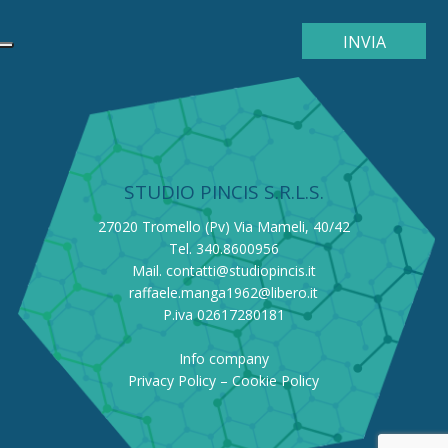
STUDIO PINCIS S.R.L.S.
27020 Tromello (Pv) Via Mameli, 40/42
Tel. 340.8600956
Mail.
contatti@studiopincis.it
raffaele.manga1962@libero.it
P.iva 02617280181
Info company
Privacy Policy
–
Cookie Policy